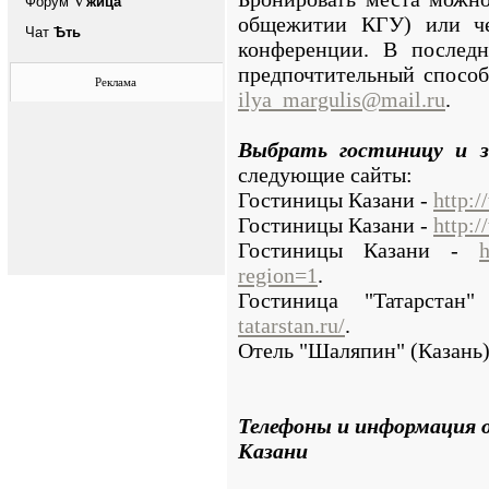
Ѵ
Форум
жица
общежитии КГУ) или че
Чат
Ѣть
конференции. В последн
предпочтительный способ
Реклама
ilya_margulis@mail.ru
.
Выбрать гостиницу и з
следующие сайты:
Гостиницы Казани -
http:/
Гостиницы Казани -
http:/
Гостиницы Казани -
h
region=1
.
Гостиница "Татарстан
tatarstan.ru/
.
Отель "Шаляпин" (Казань)
Телефоны и информация 
Казани