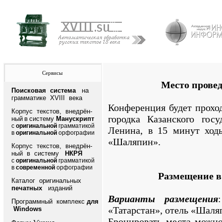
Сервисы
Место прове
Поисковая система
на
грамматике XVIII века
Конференция будет проход
Корпус текстов, внедрён-
городка Казанского госу
ный
в
систему
Манускрипт
с
оригинальной
грамматикой
Ленина, в 15 минут ход
в
оригинальной
орфографии
«Шаляпин».
Корпус текстов, внедрён-
ный в систему
НКРЯ
с
оригинальной
грамматикой
в
современной
орфографии
Размещение в
Каталог оригинальных
печатных
изданий
Варианты размещения
Программный комплекс
для
«Татарстан», отель «Шаля
Windows
Бронировать места можно