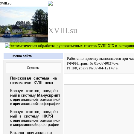
XVIII.su
XVIII.su
Автоматическая обработка русскоязычных текстов XVIII-XIX в. в стари
Меню сайта
Работа по проекту выполняется при ч
РФФИ, грант № 05-07-90376-в,
РГНФ, грант № 07-04-12147 в
.
Сервисы
Поисковая система
на
грамматике XVIII века
Корпус текстов, внедрён-
ный
в
систему
Манускрипт
с
оригинальной
грамматикой
в
оригинальной
орфографии
Корпус текстов, внедрён-
ный в систему
НКРЯ
с
оригинальной
грамматикой
в
современной
орфографии
Каталог оригинальных